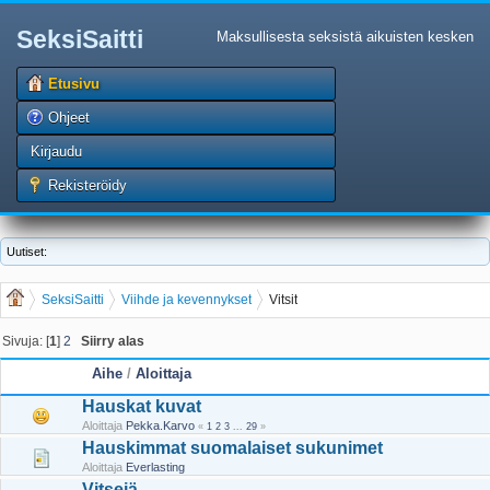
SeksiSaitti
Maksullisesta seksistä aikuisten kesken
Etusivu
Ohjeet
Kirjaudu
Rekisteröidy
Uutiset:
SeksiSaitti
Viihde ja kevennykset
Vitsit
Sivuja: [
1
]
2
Siirry alas
Aihe
/
Aloittaja
Hauskat kuvat
Aloittaja
Pekka.Karvo
«
1
2
3
...
29
»
Hauskimmat suomalaiset sukunimet
Aloittaja
Everlasting
Vitsejä