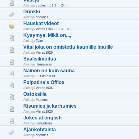
Aloittaja
Juutas
«
1
2
3
...
15
»
Drinkki
Aloittaja
orjamies
Hauskat videot
Aloittaja
Vieras1703
«
1
2
3
...
6
»
Kysymys, Mikä on,,,,
Aloittaja
Tyler
Vitsi joka on omistettu kauniille Inarille
Aloittaja
Vieras1926
Saalisilmoitus
Aloittaja
Hämäläinen
Nainen on kuin sauna.
Aloittaja
JussinPussit
Palpatine's Office
Aloittaja
Vieras1936
Ostoksilla
Aloittaja
Morjens
Risumies ja karhumies
Aloittaja
Vieras1926
Jokes at english
Aloittaja
Kielitieteilijä
Ajankohtaista
Aloittaja
orjamies