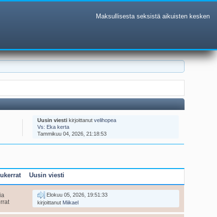
Maksullisesta seksistä aikuisten kesken
Uusin viesti
kirjoittanut
velihopea
Vs: Eka kerta
Tammikuu 04, 2026, 21:18:53
ukerrat
Uusin viesti
ia
Elokuu 05, 2026, 19:51:33
rrat
kirjoittanut
Miikael