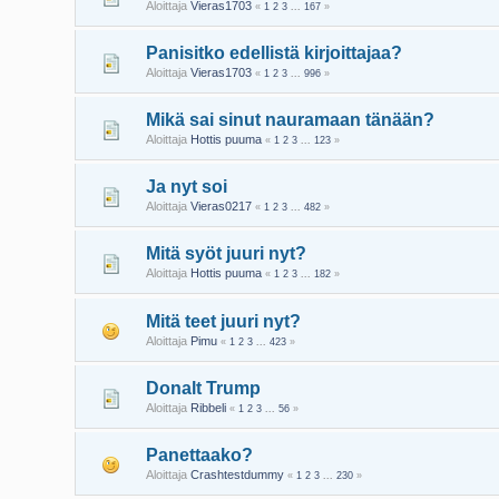
Aloittaja
Vieras1703
«
1
2
3
...
167
»
Panisitko edellistä kirjoittajaa?
Aloittaja
Vieras1703
«
1
2
3
...
996
»
Mikä sai sinut nauramaan tänään?
Aloittaja
Hottis puuma
«
1
2
3
...
123
»
Ja nyt soi
Aloittaja
Vieras0217
«
1
2
3
...
482
»
Mitä syöt juuri nyt?
Aloittaja
Hottis puuma
«
1
2
3
...
182
»
Mitä teet juuri nyt?
Aloittaja
Pimu
«
1
2
3
...
423
»
Donalt Trump
Aloittaja
Ribbeli
«
1
2
3
...
56
»
Panettaako?
Aloittaja
Crashtestdummy
«
1
2
3
...
230
»