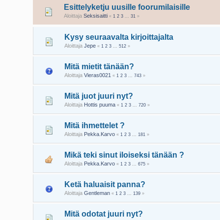
Esittelyketju uusille foorumilaisille
Aloittaja
Seksisaitti
«
1
2
3
...
31
»
Kysy seuraavalta kirjoittajalta
Aloittaja
Jepe
«
1
2
3
...
512
»
Mitä mietit tänään?
Aloittaja
Vieras0021
«
1
2
3
...
743
»
Mitä juot juuri nyt?
Aloittaja
Hottis puuma
«
1
2
3
...
720
»
Mitä ihmettelet ?
Aloittaja
Pekka.Karvo
«
1
2
3
...
181
»
Mikä teki sinut iloiseksi tänään ?
Aloittaja
Pekka.Karvo
«
1
2
3
...
675
»
Ketä haluaisit panna?
Aloittaja
Gentleman
«
1
2
3
...
139
»
Mitä odotat juuri nyt?