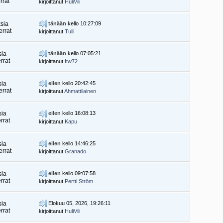
rrat
kirjoittanut
HuliVili
sia
tänään
kello 10:27:09
rrat
kirjoittanut
Tulli
sia
tänään
kello 07:05:21
rrat
kirjoittanut
ftw72
sia
eilen
kello 20:42:45
rrat
kirjoittanut
Ahmattilainen
sia
eilen
kello 16:08:13
rrat
kirjoittanut
Kapu
sia
eilen
kello 14:46:25
rrat
kirjoittanut
Granado
sia
eilen
kello 09:07:58
rrat
kirjoittanut
Pertti Ström
sia
Elokuu 05, 2026, 19:26:11
rrat
kirjoittanut
HuliVili