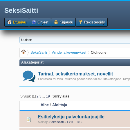
SeksiSaitti
Etusivu
Ohjeet
Kirjaudu
Rekisteröidy
Uutiset:
SeksiSaitti
Viihde ja kevennykset
Olohuone
Alakategoriat
Tarinat, seksikertomukset, novellit
Fantasiaa tai totta. Mukana pääosassa tai sivustakatsojana. Kimpp
Sivuja: [
1
]
2
3
...
19
Siirry alas
Aihe
/
Aloittaja
Esittelyketju palveluntarjoajille
Aloittaja
Seksisaitti
«
1
2
3
...
33
»