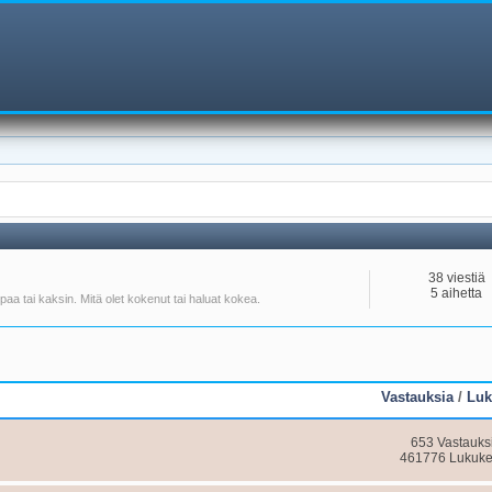
38 viestiä
5 aihetta
aa tai kaksin. Mitä olet kokenut tai haluat kokea.
Vastauksia
/
Luk
653 Vastauks
461776 Lukuke