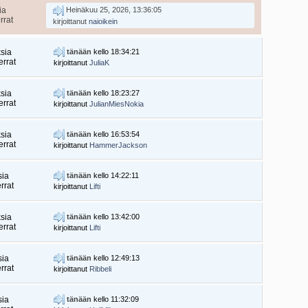
ia
Heinäkuu 25, 2026, 13:36:05
rrat
kirjoittanut
naioikein
sia
tänään
kello 18:34:21
rrat
kirjoittanut
JuliaK
sia
tänään
kello 18:23:27
rrat
kirjoittanut
JulianMiesNokia
sia
tänään
kello 16:53:54
rrat
kirjoittanut
HammerJackson
sia
tänään
kello 14:22:11
rrat
kirjoittanut
Lifti
sia
tänään
kello 13:42:00
rrat
kirjoittanut
Lifti
sia
tänään
kello 12:49:13
rrat
kirjoittanut
Ribbeli
sia
tänään
kello 11:32:09