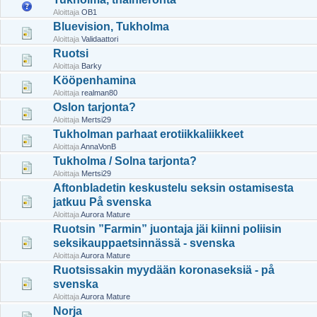
Aloittaja
OB1
Bluevision, Tukholma
Aloittaja
Validaattori
Ruotsi
Aloittaja
Barky
Kööpenhamina
Aloittaja
realman80
Oslon tarjonta?
Aloittaja
Mertsi29
Tukholman parhaat erotiikkaliikkeet
Aloittaja
AnnaVonB
Tukholma / Solna tarjonta?
Aloittaja
Mertsi29
Aftonbladetin keskustelu seksin ostamisesta
jatkuu På svenska
Aloittaja
Aurora Mature
Ruotsin ”Farmin” juontaja jäi kiinni poliisin
seksikauppaetsinnässä - svenska
Aloittaja
Aurora Mature
Ruotsissakin myydään koronaseksiä - på
svenska
Aloittaja
Aurora Mature
Norja