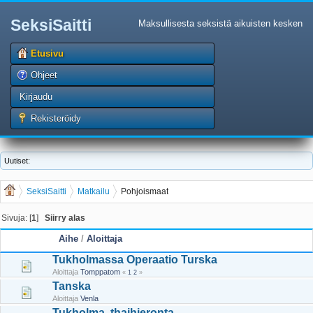
SeksiSaitti
Maksullisesta seksistä aikuisten kesken
Etusivu
Ohjeet
Kirjaudu
Rekisteröidy
Uutiset:
SeksiSaitti
Matkailu
Pohjoismaat
Sivuja: [
1
]
Siirry alas
Aihe
/
Aloittaja
Tukholmassa Operaatio Turska
Aloittaja
Tomppatom
«
1
2
»
Tanska
Aloittaja
Venla
Tukholma, thaihieronta