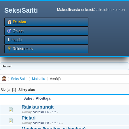
SeksiSaitti
Maksullisesta seksistä aikuisten kesken
Etusivu
Ohjeet
Kirjaudu
Rekisteröidy
Uutiset:
SeksiSaitti
Matkailu
Venäjä
Sivuja: [
1
]
Siirry alas
Aihe
/
Aloittaja
Rajakaupungit
Aloittaja
Vieras0006
«
1
2
»
Pietari
Aloittaja
Vieras0038
«
1
2
3
4
»
Moskova (kuultua, ei koettua)