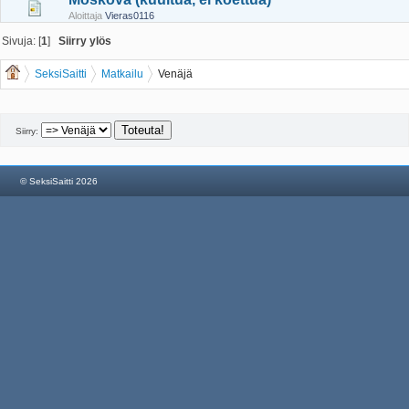
Aloittaja
Vieras0116
Sivuja: [
1
]
Siirry ylös
SeksiSaitti
Matkailu
Venäjä
Siirry:
© SeksiSaitti 2026