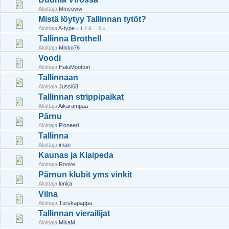
Aloittaja
Mmeoww
Mistä löytyy Tallinnan tytöt?
Aloittaja
A-type
«
1
2
3
...
5
»
Tallinna Brothell
Aloittaja
Mikko76
Voodi
Aloittaja
HaluMoottori
Tallinnaan
Aloittaja
Jussi68
Tallinnan strippipaikat
Aloittaja
Aikarampaa
Pärnu
Aloittaja
Pioneeri
Tallinna
Aloittaja
iman
Kaunas ja Klaipeda
Aloittaja
Roove
Pärnun klubit yms vinkit
Aloittaja
lonka
Vilna
Aloittaja
Turskapappa
Tallinnan vierailijat
Aloittaja
MikaM