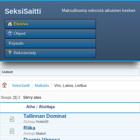
SeksiSaitti
Maksullisesta seksistä aikuisten kesken
Etusivu
Ohjeet
Kirjaudu
Rekisteröidy
Uutiset:
SeksiSaitti
Matkailu
Viro, Latvia, Liettua
Sivuja: [
1
]
2
Siirry alas
Aihe
/
Aloittaja
Tallinnan Dominat
Aloittaja
Hottis69
Riika
Aloittaja
Maikel
Duunia Virossa