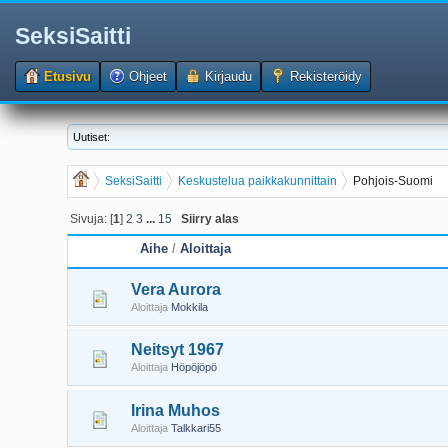
SeksiSaitti
Etusivu
Ohjeet
Kirjaudu
Rekisteröidy
Uutiset:
SeksiSaitti
Keskustelua paikkakunnittain
Pohjois-Suomi
Sivuja: [
1
]
2
3
...
15
Siirry alas
Aihe
/
Aloittaja
Vera Aurora
Aloittaja
Mokkila
Neitsyt 1967
Aloittaja
Höpöjöpö
Irina Muhos
Aloittaja
Talkkari55