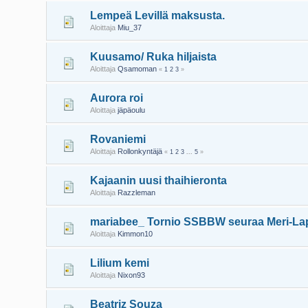
Lempeä Levillä maksusta.
Aloittaja
Miu_37
Kuusamo/ Ruka hiljaista
Aloittaja
Qsamoman
«
1
2
3
»
Aurora roi
Aloittaja
jäpäoulu
Rovaniemi
Aloittaja
Rollonkyntäjä
«
1
2
3
...
5
»
Kajaanin uusi thaihieronta
Aloittaja
Razzleman
mariabee_ Tornio SSBBW seuraa Meri-La
Aloittaja
Kimmon10
Lilium kemi
Aloittaja
Nixon93
Beatriz Souza