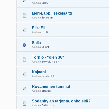
Aloittaja
M1kk1
Meri-Lappi, seksisaitti
Aloittaja
Tornio_m
ElizaEli
Aloittaja
P1966
Salla
Aloittaja
Munat
Tornio - "olen 36"
Aloittaja
Sexvelo
«
1
2
»
Kajaani
Aloittaja
Setähenkilö
Rovaniemen tummat
Aloittaja
JHarker
Sodankylän tarjonta, onko sitä?
Aloittaja
Dalli
«
1
2
»