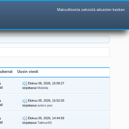
Maksullisesta seksistä aikuisten kesken
ukerrat
Uusin viesti
a
Elokuu 06, 2026, 15:09:27
at
kirjoittanut
Mokkila
a
Elokuu 05, 2026, 15:52:03
at
kirjoittanut
antero pee
a
Elokuu 05, 2026, 14:44:59
at
kirjoittanut
Talkkari55