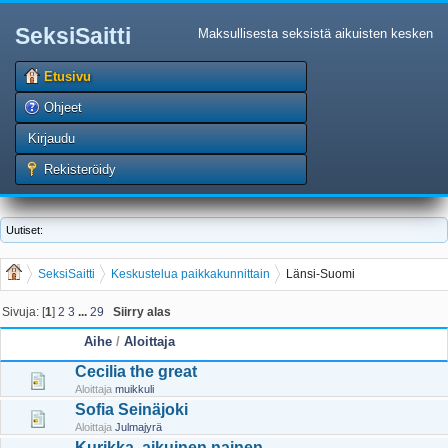
SeksiSaitti
Maksullisesta seksistä aikuisten kesken
Etusivu
Ohjeet
Kirjaudu
Rekisteröidy
Uutiset:
SeksiSaitti
Keskustelua paikkakunnittain
Länsi-Suomi
Sivuja: [
1
]
2
3
...
29
Siirry alas
Aihe
/
Aloittaja
Cecilia the great
Aloittaja
muikkuli
Sofia Seinäjoki
Aloittaja
Julmajyrä
Kurikka, aikuinen nainen