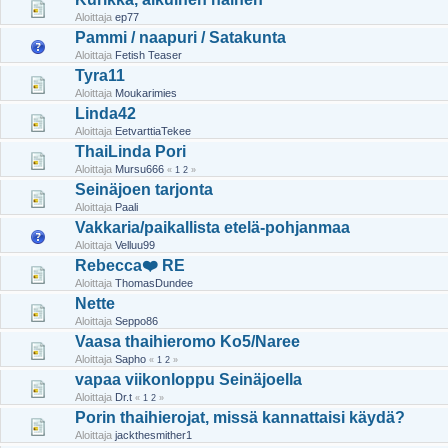
Aloittaja
ep77
Pammi / naapuri / Satakunta
Aloittaja
Fetish Teaser
Tyra11
Aloittaja
Moukarimies
Linda42
Aloittaja
EetvarttiaTekee
ThaiLinda Pori
Aloittaja
Mursu666
«
1
2
»
Seinäjoen tarjonta
Aloittaja
Paali
Vakkaria/paikallista etelä-pohjanmaa
Aloittaja
Velluu99
Rebecca❤️ RE
Aloittaja
ThomasDundee
Nette
Aloittaja
Seppo86
Vaasa thaihieromo Ko5/Naree
Aloittaja
Sapho
«
1
2
»
vapaa viikonloppu Seinäjoella
Aloittaja
Dr.t
«
1
2
»
Porin thaihierojat, missä kannattaisi käydä?
Aloittaja
jackthesmither1