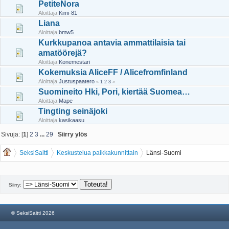
PetiteNora
Aloittaja
Kimi-81
Liana
Aloittaja
bmw5
Kurkkupanoa antavia ammattilaisia tai
amatöörejä?
Aloittaja
Konemestari
Kokemuksia AliceFF / Alicefromfinland
Aloittaja
Justuspaatero
«
1
2
3
»
Suomineito Hki, Pori, kiertää Suomea…
Aloittaja
Mape
Tingting seinäjoki
Aloittaja
kasikaasu
Sivuja: [
1
]
2
3
...
29
Siirry ylös
SeksiSaitti
Keskustelua paikkakunnittain
Länsi-Suomi
Siirry:
© SeksiSaitti 2026