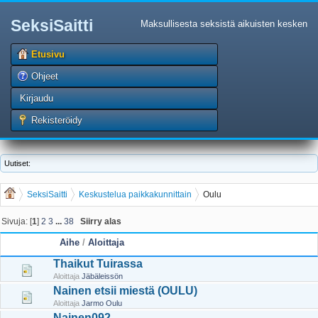
SeksiSaitti
Maksullisesta seksistä aikuisten kesken
Etusivu
Ohjeet
Kirjaudu
Rekisteröidy
Uutiset:
SeksiSaitti
Keskustelua paikkakunnittain
Oulu
Sivuja: [
1
]
2
3
...
38
Siirry alas
Aihe
/
Aloittaja
Thaikut Tuirassa
Aloittaja
Jäbäleissön
Nainen etsii miestä (OULU)
Aloittaja
Jarmo Oulu
Nainen092