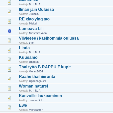
Aloittaja
M. I. N. Ä
Ilman jäin Oulussa
Aloittaja
Juusela
RE xiao ying tao
Aloittaja
Miskali
Lumoava Lili
Aloittaja
Miesmiesvaan
Viivieeee / käsihommia oulussa
Aloittaja
tmm
Linda
Aloittaja
M. I. N. Ä
Kuusamo
Aloittaja
jäpäoulu
Thai tyttö B RAPPU F kupit
Aloittaja
Vieras2034
Raahe thaihieronta
Aloittaja
Ugachaga224
Woman naturel
Aloittaja
M. I. N. Ä
Kasvoille laukeaminen
Aloittaja
Jarmo Oulu
Ewe
Aloittaja
Vieras1987