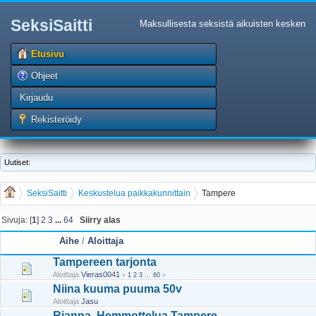
SeksiSaitti
Maksullisesta seksistä aikuisten kesken
Etusivu
Ohjeet
Kirjaudu
Rekisteröidy
Uutiset:
SeksiSaitti
Keskustelua paikkakunnittain
Tampere
Sivuja: [
1
]
2
3
...
64
Siirry alas
Aihe
/
Aloittaja
Tampereen tarjonta
Aloittaja
Vieras0041
«
1
2
3
...
60
»
Niina kuuma puuma 50v
Aloittaja
Jasu
Rianna, Hemmottelua Tampere