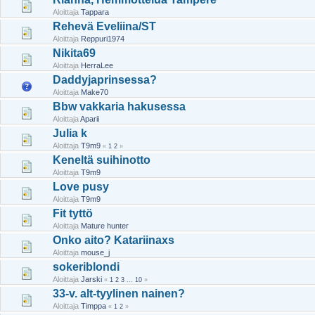
Aloittaja
Tappara
Rehevä Eveliina/ST
Aloittaja
Reppuri1974
Nikita69
Aloittaja
HerraLee
Daddyjaprinsessa?
Aloittaja
Make70
Bbw vakkaria hakusessa
Aloittaja
Aparii
Julia k
Aloittaja
T9m9
«
1
2
»
Keneltä suihinotto
Aloittaja
T9m9
Love pusy
Aloittaja
T9m9
Fit tyttö
Aloittaja
Mature hunter
Onko aito? Katariinaxs
Aloittaja
mouse_j
sokeriblondi
Aloittaja
Jarski
«
1
2
3
...
10
»
33-v. alt-tyylinen nainen?
Aloittaja
Timppa
«
1
2
»