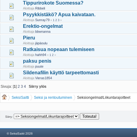
Tippurirokote Suomessa?
Aloittaja
Ribbeli
Psyykkistäkö? Apua kaivataan.
Aloittaja
Sunray79
«
1
2
3
»
Erektio-ongelmat
Aloittaja
bbwnanna
Pieru
Aloittaja
jäpäoulu
Ratkaisua nopeaan tulemiseen
Aloittaja
hahh94
«
1
2
»
paksu penis
Aloittaja
puute
Sildenafilin käyttö tarpeettomasti
Aloittaja
Vieras1854
Sivuja: [
1
]
2
3
4
Siirry ylös
SeksiSaitti
Seksi ja rentoutuminen
Seksiongelmat/Liikuntarajoitteet
Siirry:
© SeksiSaitti 2026