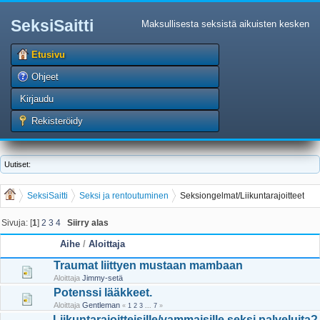
SeksiSaitti
Maksullisesta seksistä aikuisten kesken
Etusivu
Ohjeet
Kirjaudu
Rekisteröidy
Uutiset:
SeksiSaitti
Seksi ja rentoutuminen
Seksiongelmat/Liikuntarajoitteet
Sivuja: [
1
]
2
3
4
Siirry alas
Aihe
/
Aloittaja
Traumat liittyen mustaan mambaan
Aloittaja
Jimmy-setä
Potenssi lääkkeet.
Aloittaja
Gentleman
«
1
2
3
...
7
»
Liikuntarajoitteisille/vammaisille seksi palveluita?