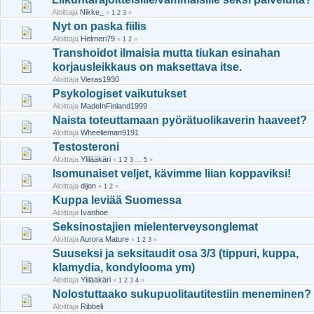
Aloittaja
Nikke_
«
1
2
3
»
Nyt on paska fiilis
Aloittaja
Helmeri79
«
1
2
»
Transhoidot ilmaisia mutta tiukan esinahan
korjausleikkaus on maksettava itse.
Aloittaja
Vieras1930
Psykologiset vaikutukset
Aloittaja
MadeInFinland1999
Naista toteuttamaan pyörätuolikaverin haaveet?
Aloittaja
Wheelieman9191
Testosteroni
Aloittaja
Ylilääkäri
«
1
2
3
...
5
»
Isomunaiset veljet, kävimme liian koppaviksi!
Aloittaja
dijon
«
1
2
»
Kuppa leviää Suomessa
Aloittaja
Ivanhoe
Seksinostajien mielenterveysonglemat
Aloittaja
Aurora Mature
«
1
2
3
»
Suuseksi ja seksitaudit osa 3/3 (tippuri, kuppa,
klamydia, kondylooma ym)
Aloittaja
Ylilääkäri
«
1
2
3
4
»
Nolostuttaako sukupuolitautitestiin meneminen?
Aloittaja
Ribbeli