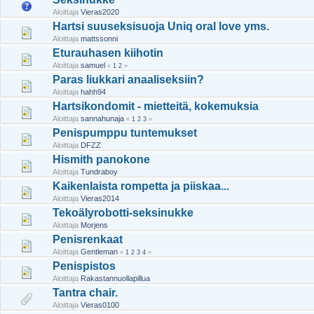
Aloittaja
Vieras2020
Hartsi suuseksisuoja Uniq oral love yms.
Aloittaja
mattssonni
Eturauhasen kiihotin
Aloittaja
samuel
«
1
2
»
Paras liukkari anaaliseksiin?
Aloittaja
hahh94
Hartsikondomit - mietteitä, kokemuksia
Aloittaja
sannahunaja
«
1
2
3
»
Penispumppu tuntemukset
Aloittaja
DFZZ
Hismith panokone
Aloittaja
Tundraboy
Kaikenlaista rompetta ja piiskaa...
Aloittaja
Vieras2014
Tekoälyrobotti-seksinukke
Aloittaja
Morjens
Penisrenkaat
Aloittaja
Gentleman
«
1
2
3
4
»
Penispistos
Aloittaja
Rakastannuollapillua
Tantra chair.
Aloittaja
Vieras0100