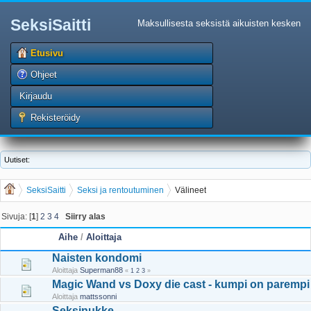
SeksiSaitti
Maksullisesta seksistä aikuisten kesken
Etusivu
Ohjeet
Kirjaudu
Rekisteröidy
Uutiset:
SeksiSaitti
Seksi ja rentoutuminen
Välineet
Sivuja: [
1
]
2
3
4
Siirry alas
Aihe
/
Aloittaja
Naisten kondomi
Aloittaja
Superman88
«
1
2
3
»
Magic Wand vs Doxy die cast - kumpi on parempi
Aloittaja
mattssonni
Seksinukke