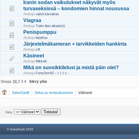
Iranin sodan vaikutukset näkyvät myös
turvaseksissä – kondomien hinnat nousussa
Aloittaja
väinö.kärsäkäs
Viagraa
Aloittaja
Tulen liian aikaisin))
Penispumppu
Aloittaja
lepahuu
Järjestelmäkameran + tarvikkeiden hankinta
Aloittaja
Lift
Käsineet
Aloittaja
MikkoK
Mikä on suosikkilelusi ja mistä päin olet?
Aloittaja
FortySexN2
«
1
2
3
4
»
Sivuja: [
1
]
2
3
4
Siirry ylös
SeksiSaitti
Seksi ja rentoutuminen
Välineet
Siirry:
© SeksiSaitti 2026