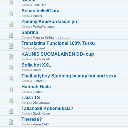
Aloittaja
JekkuTre
Asean belle/Clara
Aloittaja
tjuooni
Zemmy/Kim/Hardasian yn
Aloittaja
PekkaPerttunen
Sabrina
Aloittaja
Mansen Keihäs
«
1
2
3
...
9
»
Translatina Funcional 100% Turku
Aloittaja
Kapsisel
KAUNIS SUOMALAINEN DD- cup
Aloittaja
mechanicali1
Sofia hot XXL
Aloittaja
Duupi
ThaiLadyboy Stunning beauty hot and sexy
Aloittaja
Juhixx70
Hannah Haifa
Aloittaja
Janpert
Laiza TS
Aloittaja
pikkumaisteri
Tatiana98 Kokemuksia?
Aloittaja
StadinHomer
Therese?
Aloittaja
Vieras1743