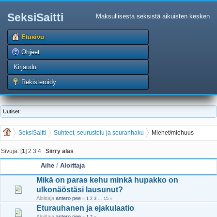
SeksiSaitti
Maksullisesta seksistä aikuisten kesken
Etusivu
Ohjeet
Kirjaudu
Rekisteröidy
Uutiset:
SeksiSaitti
Suhteet, seurustelu ja seuranhaku
Miehet/miehuus
Sivuja: [
1
]
2
3
4
Siirry alas
Aihe
/
Aloittaja
Mikä on paras kehu minkä hupakko on
ulkonäöstäsi lausunut?
Aloittaja
antero pee
«
1
2
3
...
15
»
Eturauhanen ja ejakulaatio
Aloittaja
antero pee