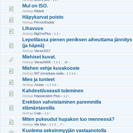
«
1
2
»
Mul on ISO.
Aloittaja
Ribbeli
Häpykarvat poisto
Aloittaja
PervertDaddy
Lihavuus
Aloittaja
BigOnePlus
«
1
2
»
Lepotilassa pienen peniksen aiheuttama jännitys
(ja häpeä)
Aloittaja
Vieras2017
Miehiset kuvat.
Aloittaja
Vieras0009
«
1
2
3
...
18
»
Miehen vehje kuvakooste
Aloittaja
007 (oma)lupa naida
«
1
2
3
4
»
Mies ja tunteet
Aloittaja
Juutas
«
1
2
3
4
»
Kahdesti/useasti tuleminen
Aloittaja
Häpeämätön Piski
«
1
2
»
Erektion vahvistaminen paremmilla
elämäntavoilla
Aloittaja
Ceijo
«
1
2
»
Miten pukeudut hupakon luo mennessä?
Aloittaja
Vile Man
«
1
2
3
...
7
»
Kuolema seksinmyyjän vastaanotolla