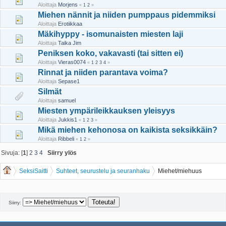
Aloittaja
Morjens
«
1
2
»
Miehen nännit ja niiden pumppaus pidemmiksi
Aloittaja
Erotiikkaa
Mäkihyppy - isomunaisten miesten laji
Aloittaja
Taika Jim
Peniksen koko, vakavasti (tai sitten ei)
Aloittaja
Vieras0074
«
1
2
3
4
»
Rinnat ja niiden parantava voima?
Aloittaja
Sepase1
Silmät
Aloittaja
samuel
Miesten ympärileikkauksen yleisyys
Aloittaja
Jukkis1
«
1
2
3
»
Mikä miehen kehonosa on kaikista seksikkäin?
Aloittaja
Ribbeli
«
1
2
»
Sivuja: [
1
]
2
3
4
Siirry ylös
SeksiSaitti
Suhteet, seurustelu ja seuranhaku
Miehet/miehuus
Siirry: