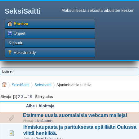
SeksiSaitti
Maksullisesta seksistä aikuisten kesken
Etusivu
Ohjeet
Kirjaudu
Rekisteröidy
Uutiset:
SeksiSaitti
Seksisaitti
Ajankohtaisia uutisia
Sivuja: [
1
]
2
3
...
19
Siirry alas
Aihe
/
Aloittaja
Etsimme uusia suomalaisia webcam malleja!
Aloittaja
LiveJasmin
Ihmiskaupasta ja parituksesta epäillään Oulussa
viittä henkilöä.
Aloittaja
Pertti Ström