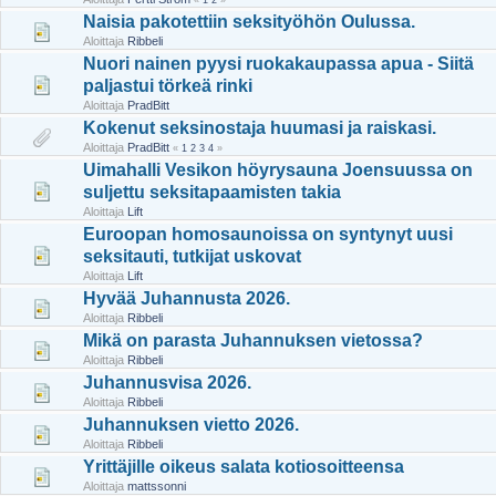
«
1
2
»
Naisia pakotettiin seksityöhön Oulussa.
Aloittaja
Ribbeli
Nuori nainen pyysi ruokakaupassa apua - Siitä
paljastui törkeä rinki
Aloittaja
PradBitt
Kokenut seksinostaja huumasi ja raiskasi.
Aloittaja
PradBitt
«
1
2
3
4
»
Uimahalli Vesikon höyrysauna Joensuussa on
suljettu seksitapaamisten takia
Aloittaja
Lift
Euroopan homosaunoissa on syntynyt uusi
seksitauti, tutkijat uskovat
Aloittaja
Lift
Hyvää Juhannusta 2026.
Aloittaja
Ribbeli
Mikä on parasta Juhannuksen vietossa?
Aloittaja
Ribbeli
Juhannusvisa 2026.
Aloittaja
Ribbeli
Juhannuksen vietto 2026.
Aloittaja
Ribbeli
Yrittäjille oikeus salata kotiosoitteensa
Aloittaja
mattssonni