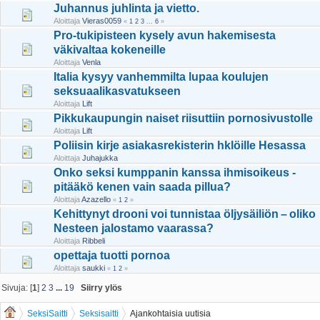
Juhannus juhlinta ja vietto.
Aloittaja
Vieras0059
«
1
2
3
...
6
»
Pro-tukipisteen kysely avun hakemisesta
väkivaltaa kokeneille
Aloittaja
Venla
Italia kysyy vanhemmilta lupaa koulujen
seksuaalikasvatukseen
Aloittaja
Lift
Pikku­kaupungin naiset riisuttiin porno­sivustolle
Aloittaja
Lift
Poliisin kirje asiakasrekisterin hklöille Hesassa
Aloittaja
Juhajukka
Onko seksi kumppanin kanssa ihmisoikeus -
pitääkö kenen vain saada pillua?
Aloittaja
Azazello
«
1
2
»
Kehittynyt drooni voi tunnistaa öljysäiliön – oliko
Nesteen jalostamo vaarassa?
Aloittaja
Ribbeli
opettaja tuotti pornoa
Aloittaja
saukki
«
1
2
»
Sivuja: [
1
]
2
3
...
19
Siirry ylös
SeksiSaitti
Seksisaitti
Ajankohtaisia uutisia